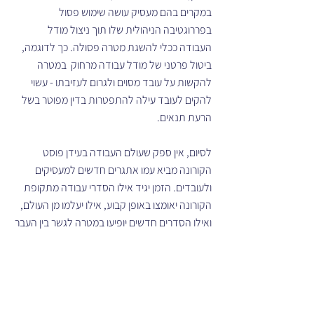
במקרים בהם מעסיק עושה שימוש פסול 
בפררוגטיבה הניהולית שלו תוך ניצול מודל 
העבודה ככלי להשגת מטרה פסולה. כך לדוגמה, 
ביטול פרטני של מודל עבודה מרחוק  במטרה 
להקשות על עובד מסוים ולגרום לעזיבתו - עשוי 
להקים לעובד עילה להתפטרות בדין מפוטר בשל 
הרעת תנאים.
לסיום, אין ספק שעולם העבודה בעידן פוסט 
הקורונה מביא עמו אתגרים חדשים למעסיקים 
ולעובדים. הזמן יגיד אילו הסדרי עבודה מתקופת 
הקורונה יאומצו באופן קבוע, אילו יעלמו מן העולם, 
ואילו הסדרים חדשים יופיעו במטרה לגשר בין העבר 
לבין העתיד.
*האמור במאמר זה הנו לידע כללי בלבד.
*אין באמור במאמר זה כדי להוות תחליף לייעוץ 
משפטי . בכל מקרה פרטני יש להיוועץ בגורם 