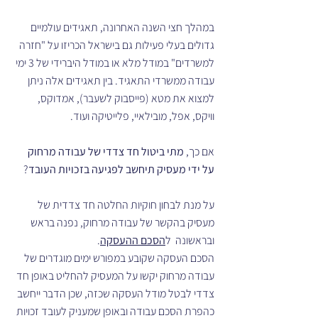
במהלך חצי השנה האחרונה, תאגידים עולמיים 
גדולים בעלי פעילות גם בישראל הכריזו על "חזרה 
למשרדים" במודל מלא או במודל היברידי של 3 ימי 
עבודה ממשרדי התאגיד. בין תאגידים אלה ניתן 
למצוא את מטא (פייסבוק לשעבר), אמדוקס, 
וויקס, אפל, מובילאיי, פלייטיקה ועוד. 
אם כך, 
מתי ביטול חד צדדי של עבודה מרחוק 
על ידי מעסיק תיחשב לפגיעה בזכויות העובד
?
על מנת לבחון חוקיות החלטה חד צדדית של 
מעסיק בהקשר של עבודה מרחוק, נפנה בראש 
ובראשונה  ל
הסכם ההעסקה
.
הסכם העסקה שקובע במפורש ימים מוגדרים של 
עבודה מרחוק יקשו על המעסיק להחליט באופן חד 
צדדי לבטל מודל העסקה שכזה, שכן הדבר ייחשב 
כהפרת הסכם עבודה ובאופן שמעניק לעובד זכויות 